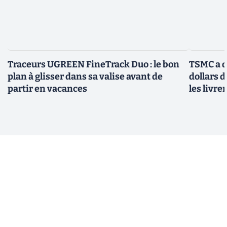
Traceurs UGREEN FineTrack Duo : le bon
TSMC a d
plan à glisser dans sa valise avant de
dollars 
partir en vacances
les livre