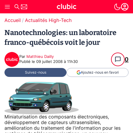
Accueil
Actualités High-Tech
Nanotechnologies: un laboratoire
franco-québécois voit le jour
Par
Matthieu Dailly
0
Publié le
09 juillet 2008 à 11h30
Suivez-nous
Ajoutez-nous en favori
Miniaturisation des composants électroniques,
développement de capteurs ultrasensibles,
amélioration du traitement de l'information pour les