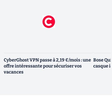
CyberGhost VPN passe à 2,19 €/mois : une
Bose Qui
offre intéressante pour sécuriser vos
casque i
vacances