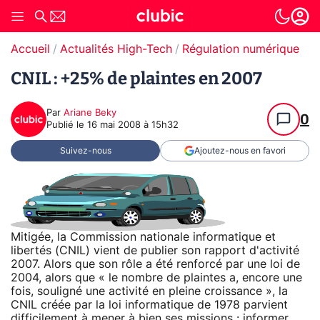
Accueil
Actualités High-Tech
Régulation numérique
CNIL : +25% de plaintes en 2007
Par
Ariane Beky
0
Publié le
16 mai 2008 à 15h32
Suivez-nous
Ajoutez-nous en favori
Mitigée, la Commission nationale informatique et
libertés (CNIL) vient de publier son rapport d'activité
2007. Alors que son rôle a été renforcé par une loi de
2004, alors que « le nombre de plaintes a, encore une
fois, souligné une activité en pleine croissance », la
CNIL créée par la loi informatique de 1978 parvient
difficilement à mener à bien ses missions : informer,