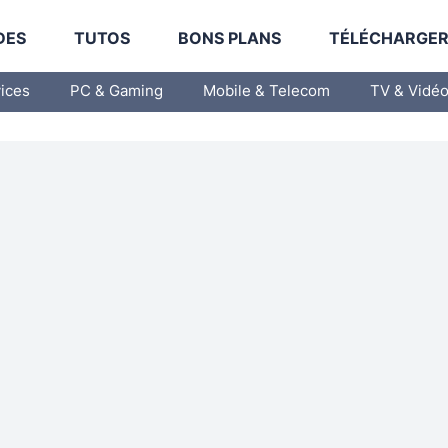
DES
TUTOS
BONS PLANS
TÉLÉCHARGE
vices
PC & Gaming
Mobile & Telecom
TV & Vidé