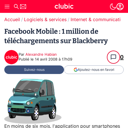
Accueil
Logiciels & services
Internet & communication
Facebook Mobile : 1 million de
téléchargements sur Blackberry
Par
Alexandre Habian
0
Publié le
14 avril 2008 à 17h09
Suivez-nous
Ajoutez-nous en favori
En moins de six mois, l'application pour smartphones