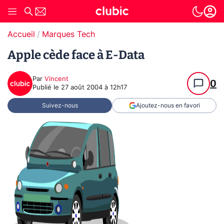
Accueil
Marques Tech
Apple cède face à E-Data
Par
Vincent
0
Publié le
27 août 2004 à 12h17
Suivez-nous
Ajoutez-nous en favori