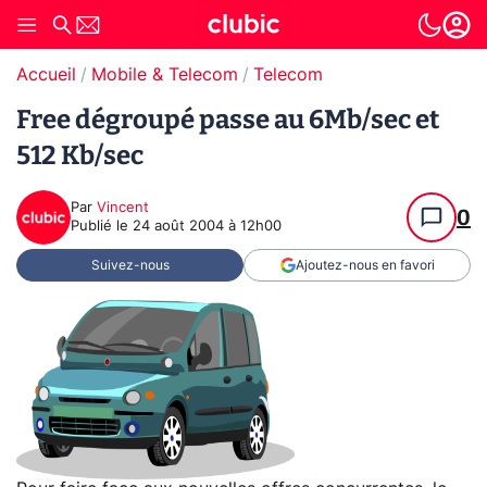
Accueil
Mobile & Telecom
Telecom
Free dégroupé passe au 6Mb/sec et
512 Kb/sec
Par
Vincent
0
Publié le
24 août 2004 à 12h00
Suivez-nous
Ajoutez-nous en favori