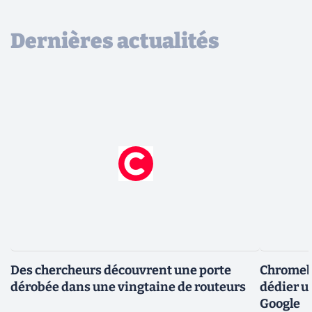
Dernières actualités
Des chercheurs découvrent une porte
Chromebo
dérobée dans une vingtaine de routeurs
dédier u
Google