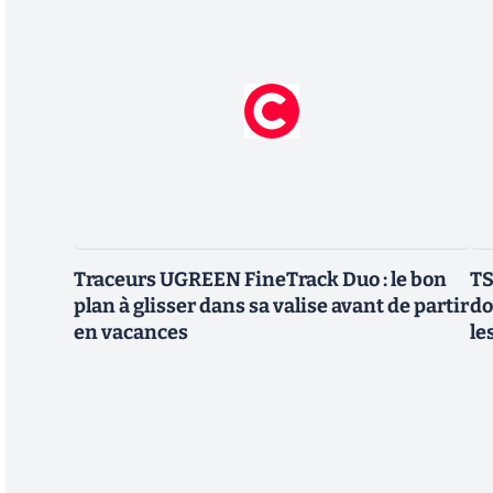
Traceurs UGREEN FineTrack Duo : le bon
TS
plan à glisser dans sa valise avant de partir
do
en vacances
le