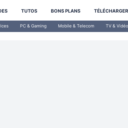
DES
TUTOS
BONS PLANS
TÉLÉCHARGE
vices
PC & Gaming
Mobile & Telecom
TV & Vidé