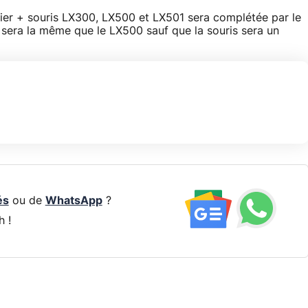
er + souris LX300, LX500 et LX501 sera complétée par le
sera la même que le LX500 sauf que la souris sera un
és
ou de
WhatsApp
?
h !