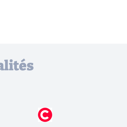
lités