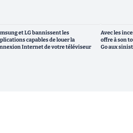
msung et LG bannissent les
Avec les inc
plications capables de louer la
offre à son 
nnexion Internet de votre téléviseur
Go aux sinis