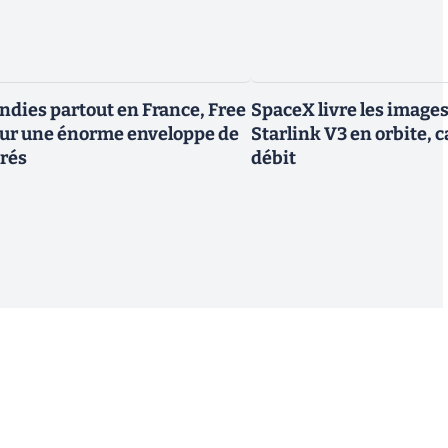
endies partout en France, Free
SpaceX livre les image
tour une énorme enveloppe de
Starlink V3 en orbite, c
trés
débit