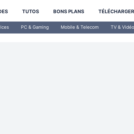
DES
TUTOS
BONS PLANS
TÉLÉCHARGE
vices
PC & Gaming
Mobile & Telecom
TV & Vidé