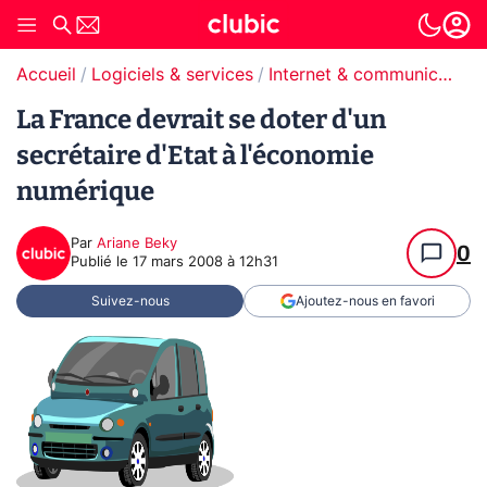
Accueil
Logiciels & services
Internet & communication
La France devrait se doter d'un
secrétaire d'Etat à l'économie
numérique
Par
Ariane Beky
0
Publié le
17 mars 2008 à 12h31
Suivez-nous
Ajoutez-nous en favori