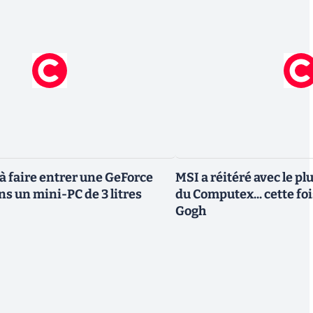
 à faire entrer une GeForce
MSI a réitéré avec le pl
s un mini-PC de 3 litres
du Computex... cette foi
Gogh