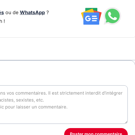
és
ou de
WhatsApp
?
h !
Poster mon commentaire