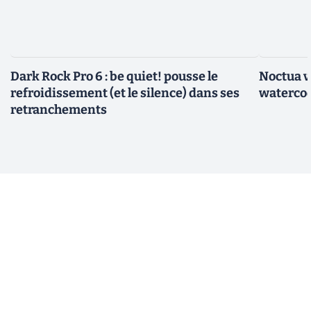
Dark Rock Pro 6 : be quiet! pousse le
Noctua v
refroidissement (et le silence) dans ses
watercoo
retranchements