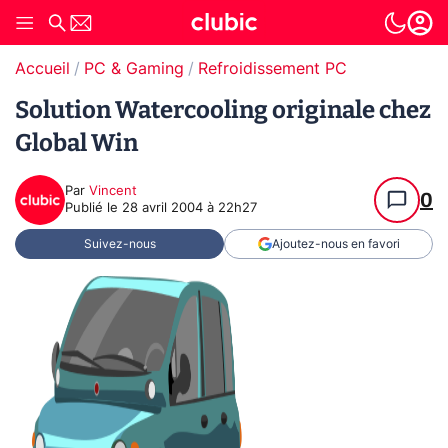
Accueil
PC & Gaming
Refroidissement PC
Solution Watercooling originale chez
Global Win
Par
Vincent
0
Publié le
28 avril 2004 à 22h27
Suivez-nous
Ajoutez-nous en favori