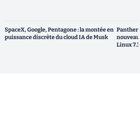
SpaceX, Google, Pentagone : la montée en
Panther L
puissance discrète du cloud IA de Musk
nouveau
Linux 7.