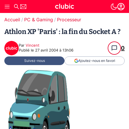
Accueil
PC & Gaming
Processeur
Athlon XP 'Paris' : la fin du Socket A ?
Par
Vincent
0
Publié le
27 avril 2004 à 13h06
Suivez-nous
Ajoutez-nous en favori