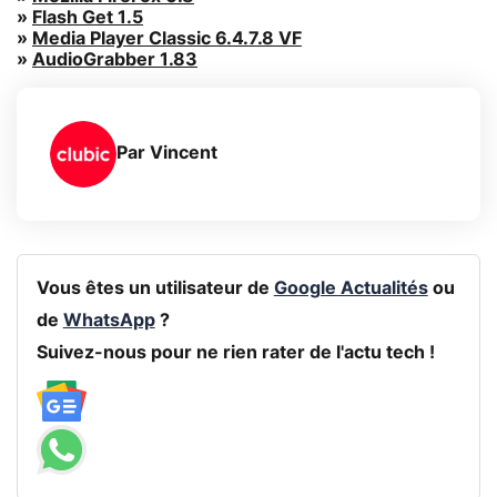
»
Flash Get 1.5
»
Media Player Classic 6.4.7.8 VF
»
AudioGrabber 1.83
Par
Vincent
Vous êtes un utilisateur de
Google Actualités
ou
de
WhatsApp
?
Suivez-nous pour ne rien rater de l'actu tech !