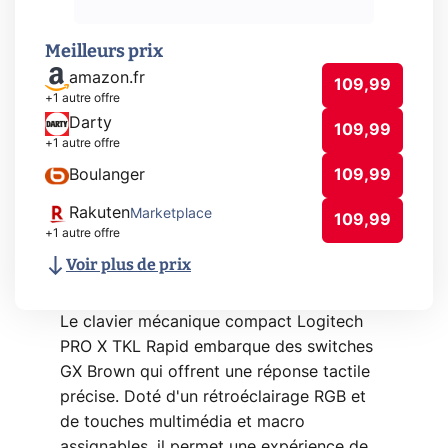
Meilleurs prix
amazon.fr
109,99
+1 autre offre
Darty
109,99
+1 autre offre
Boulanger
109,99
Rakuten
Marketplace
109,99
+1 autre offre
Voir plus de prix
Le clavier mécanique compact Logitech
PRO X TKL Rapid embarque des switches
GX Brown qui offrent une réponse tactile
précise. Doté d'un rétroéclairage RGB et
de touches multimédia et macro
assignables, il permet une expérience de