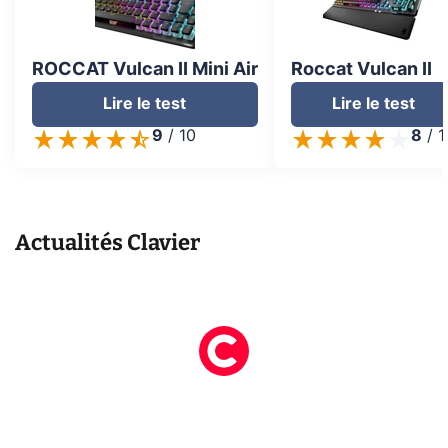
ROCCAT Vulcan II Mini Air
Roccat Vulcan II
Lire le test
Lire le test
9
/
10
8
/
1
Actualités
Clavier