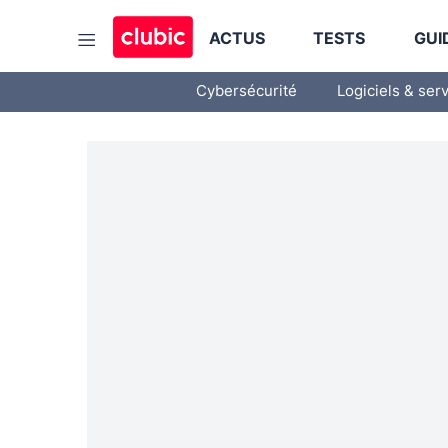
ACTUS
TESTS
GUI
Cybersécurité
Logiciels & ser