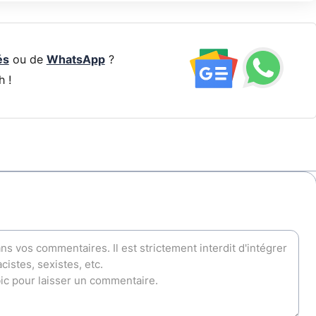
és
ou de
WhatsApp
?
h !