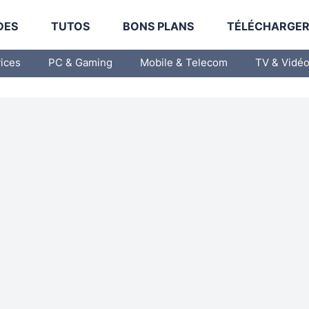
DES
TUTOS
BONS PLANS
TÉLÉCHARGE
vices
PC & Gaming
Mobile & Telecom
TV & Vidé