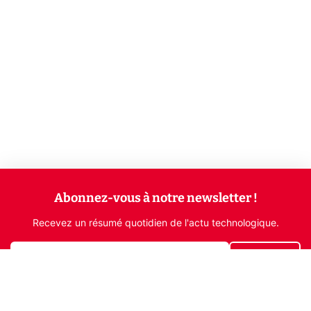
Abonnez-vous à notre newsletter !
Recevez un résumé quotidien de l'actu technologique.
S'inscrire
En cliquant sur s'inscrire, j’accepte de recevoir par email des
informations, actualités et offres commerciales de Clubic.
Conformément au RGPD, vous pouvez retirer votre consentement