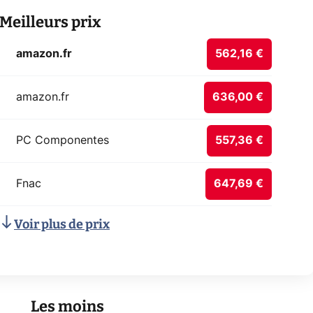
Meilleurs prix
amazon.fr
562,16 €
amazon.fr
636,00 €
PC Componentes
557,36 €
Fnac
647,69 €
Voir plus de prix
Les moins