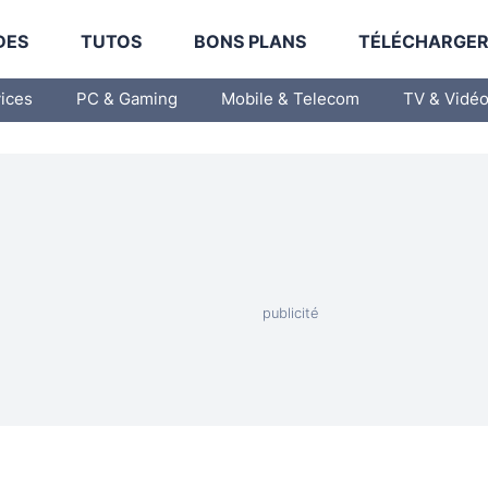
DES
TUTOS
BONS PLANS
TÉLÉCHARGE
vices
PC & Gaming
Mobile & Telecom
TV & Vidé