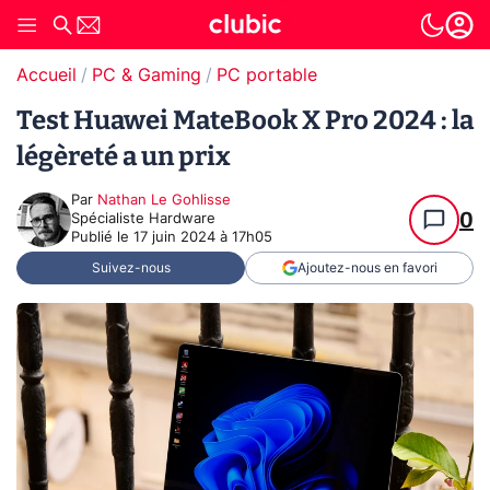
Accueil
PC & Gaming
PC portable
Test Huawei MateBook X Pro 2024 : la
légèreté a un prix
Par
Nathan Le Gohlisse
0
Spécialiste Hardware
Publié le
17 juin 2024 à 17h05
Suivez-nous
Ajoutez-nous en favori