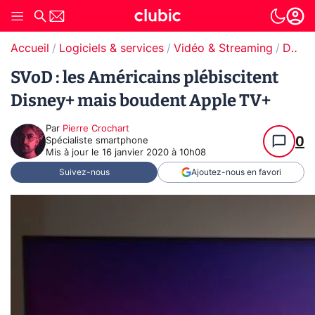
Accueil
Logiciels & services
Vidéo & Streaming
Disney+
SVoD : les Américains plébiscitent
Disney+ mais boudent Apple TV+
Par
Pierre Crochart
0
Spécialiste smartphone
Mis à jour le
16 janvier 2020 à 10h08
Suivez-nous
Ajoutez-nous en favori