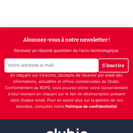
Abonnez-vous à notre newsletter !
Recevez un résumé quotidien de l'actu technologique.
S'inscrire
En cliquant sur s'inscrire, j’accepte de recevoir par email des
informations, actualités et offres commerciales de Clubic.
Conformément au RGPD, vous pouvez retirer votre consentement
à tout moment en cliquant sur le lien de désinscription présent
dans chaque email. Pour en savoir plus sur la gestion de vos
données, consultez notre
Politique de confidentialité