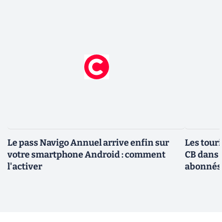
Le pass Navigo Annuel arrive enfin sur
Les tour
votre smartphone Android : comment
CB dans 
l'activer
abonnés 