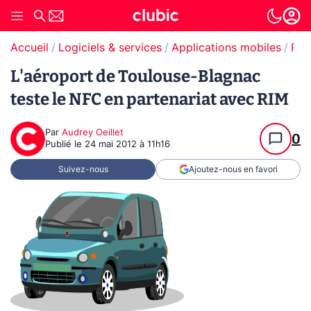
Accueil
Logiciels & services
Applications mobiles
Pai
L'aéroport de Toulouse-Blagnac
teste le NFC en partenariat avec RIM
Par
Audrey Oeillet
0
Publié le
24 mai 2012 à 11h16
Suivez-nous
Ajoutez-nous en favori