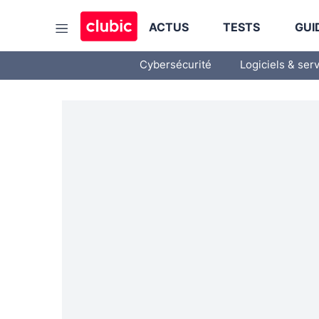
ACTUS
TESTS
GUI
Cybersécurité
Logiciels & ser