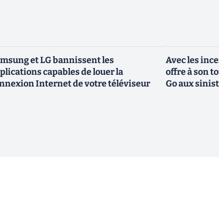
msung et LG bannissent les
Avec les inc
plications capables de louer la
offre à son 
nnexion Internet de votre téléviseur
Go aux sinis