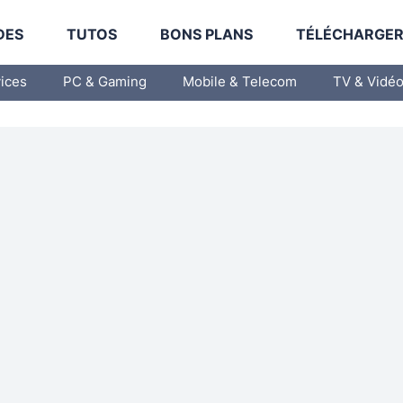
DES
TUTOS
BONS PLANS
TÉLÉCHARGE
vices
PC & Gaming
Mobile & Telecom
TV & Vidé