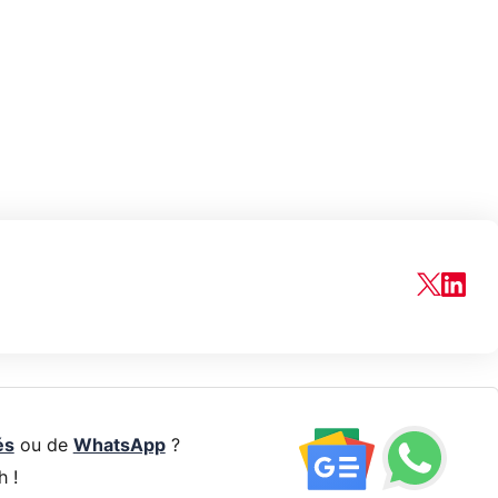
és
ou de
WhatsApp
?
h !