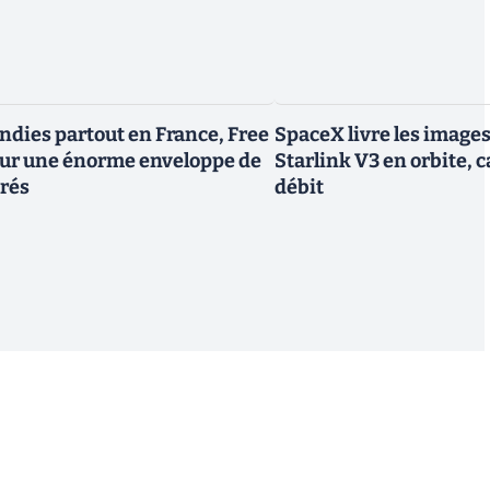
endies partout en France, Free
SpaceX livre les image
tour une énorme enveloppe de
Starlink V3 en orbite, c
trés
débit