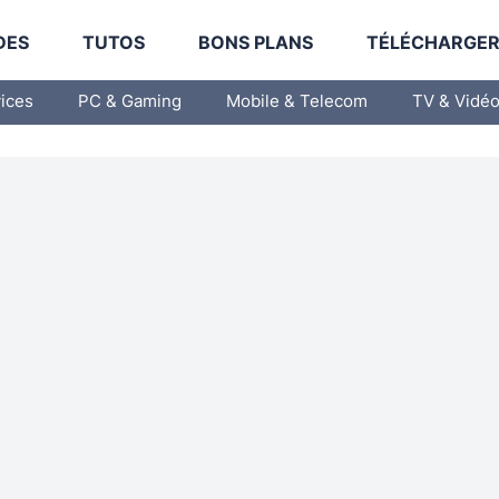
DES
TUTOS
BONS PLANS
TÉLÉCHARGE
vices
PC & Gaming
Mobile & Telecom
TV & Vidé