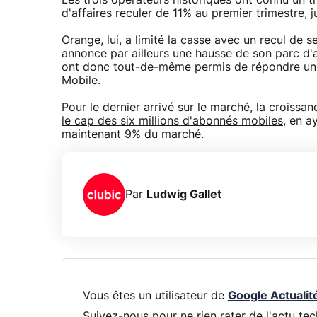
Les trois opérateurs historiques ont connu un 
d'affaires reculer de 11% au premier trimestre
, 
Orange, lui, a limité la casse
avec un recul de s
annonce par ailleurs une hausse de son parc d'
ont donc tout-de-même permis de répondre un p
Mobile.
Pour le dernier arrivé sur le marché, la croissan
le cap des six millions d'abonnés mobiles
, en a
maintenant 9% du marché.
Par
Ludwig Gallet
Vous êtes un utilisateur de
Google Actualit
Suivez-nous pour ne rien rater de l'actu tec