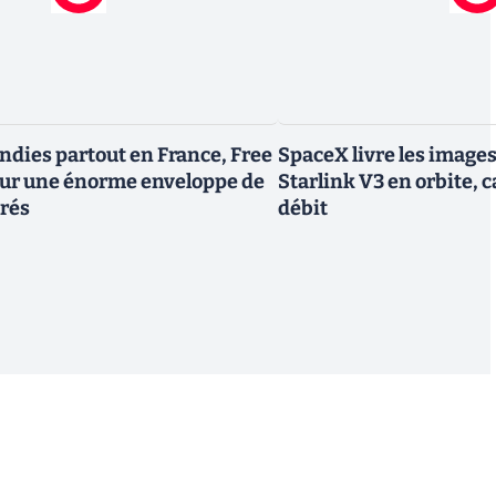
endies partout en France, Free
SpaceX livre les image
tour une énorme enveloppe de
Starlink V3 en orbite, c
trés
débit