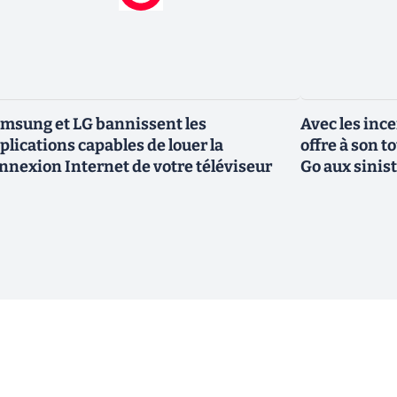
msung et LG bannissent les
Avec les inc
plications capables de louer la
offre à son 
nnexion Internet de votre téléviseur
Go aux sinis