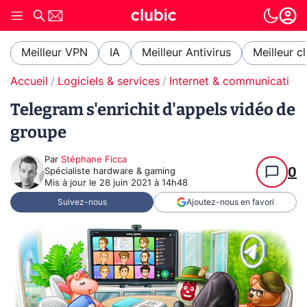
Meilleur VPN
IA
Meilleur Antivirus
Meilleur c
Accueil
Logiciels & services
Internet & communication
Telegram s'enrichit d'appels vidéo de
groupe
Par
Stéphane Ficca
0
Spécialiste hardware & gaming
Mis à jour le
28 juin 2021 à 14h48
Suivez-nous
Ajoutez-nous en favori