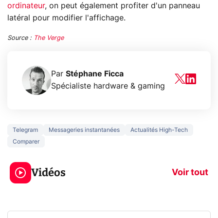
ordinateur
, on peut également profiter d'un panneau
latéral pour modifier l'affichage.
Source :
The Verge
Par
Stéphane Ficca
Spécialiste hardware & gaming
Telegram
Messageries instantanées
Actualités High-Tech
Comparer
5 générations de
Ce que vous n
jeux dans la
savez sur la
Vidéos
prochaine Xbox !
navigation pri
Voir tout