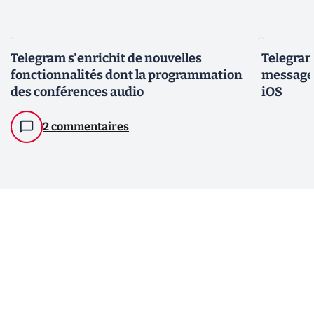
Telegram s'enrichit de nouvelles
Telegram
fonctionnalités dont la programmation
messages
des conférences audio
iOS
2 commentaires