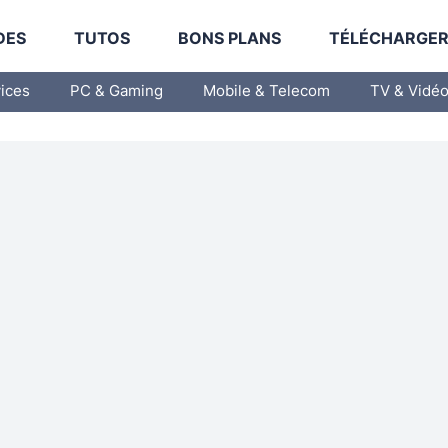
DES
TUTOS
BONS PLANS
TÉLÉCHARGE
vices
PC & Gaming
Mobile & Telecom
TV & Vidé