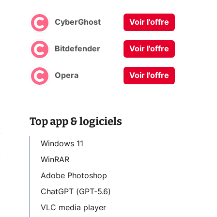
CyberGhost
Voir l'offre
Bitdefender
Voir l'offre
Opera
Voir l'offre
Top app & logiciels
Windows 11
WinRAR
Adobe Photoshop
ChatGPT (GPT-5.6)
VLC media player