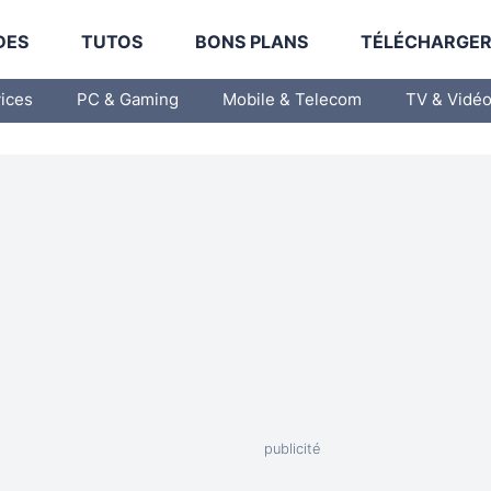
DES
TUTOS
BONS PLANS
TÉLÉCHARGE
vices
PC & Gaming
Mobile & Telecom
TV & Vidé