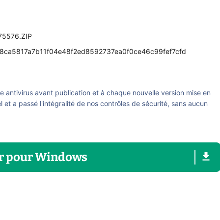
_75576.ZIP
8ca5817a7b11f04e48f2ed8592737ea0f0ce46c99fef7cfd
re antivirus avant publication et à chaque nouvelle version mise en
el et a passé l'intégralité de nos contrôles de sécurité, sans aucun
r
pour
Windows