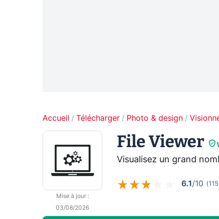
Accueil
Télécharger
Photo & design
Visionn
File Viewer
Visualisez un grand nomb
6.1
/10
(
115
Mise à jour
:
03/08/2026