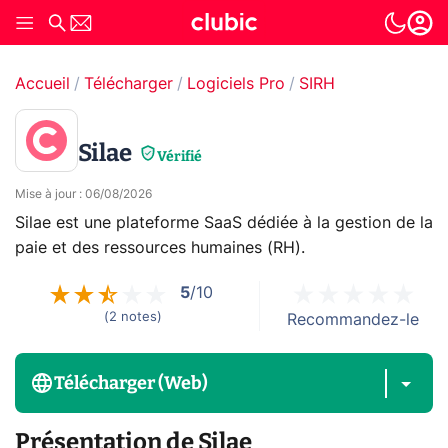
Accueil
Télécharger
Logiciels Pro
SIRH
Silae
Vérifié
Mise à jour
:
06/08/2026
Silae est une plateforme SaaS dédiée à la gestion de la
paie et des ressources humaines (RH).
5
/10
(
2
notes
)
Recommandez-le
Télécharger (Web)
Présentation de Silae