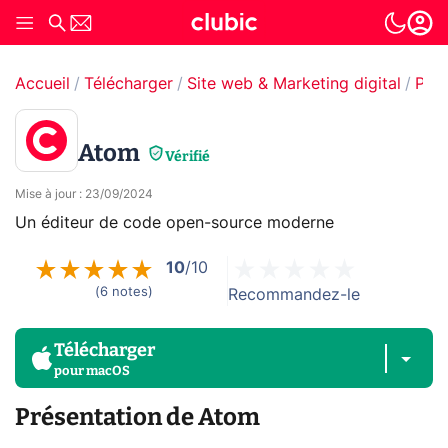
Accueil
Télécharger
Site web & Marketing digital
Pro
Atom
Vérifié
Mise à jour
:
23/09/2024
Un éditeur de code open-source moderne
10
/10
(
6
notes
)
Recommandez-le
Télécharger
pour
macOS
Présentation de Atom