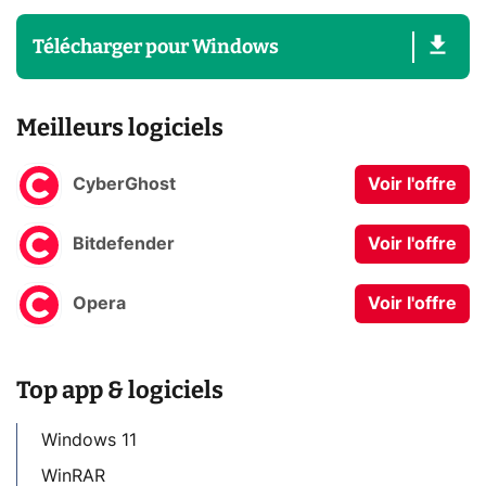
Télécharger
pour
Windows
Meilleurs logiciels
CyberGhost
Voir l'offre
Bitdefender
Voir l'offre
Opera
Voir l'offre
Top app & logiciels
Windows 11
WinRAR