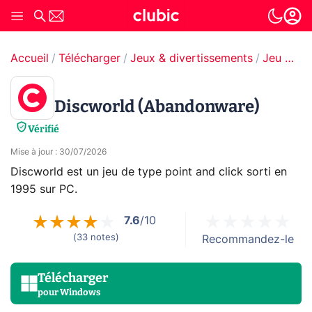
Accueil
Télécharger
Jeux & divertissements
Jeu d'aventure
Discworld (Abandonware)
Vérifié
Mise à jour
:
30/07/2026
Discworld est un jeu de type point and click sorti en
1995 sur PC.
7.6
/10
(
33
notes
)
Recommandez-le
Télécharger
pour
Windows