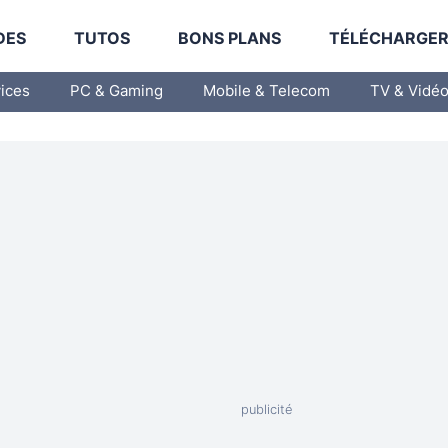
DES
TUTOS
BONS PLANS
TÉLÉCHARGE
vices
PC & Gaming
Mobile & Telecom
TV & Vidé