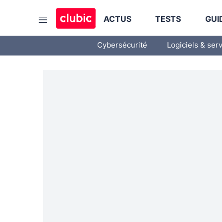
ACTUS
TESTS
GUI
Cybersécurité
Logiciels & ser