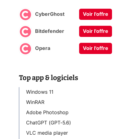
CyberGhost
Voir l'offre
Bitdefender
Voir l'offre
Opera
Voir l'offre
Top app & logiciels
Windows 11
WinRAR
Adobe Photoshop
ChatGPT (GPT-5.6)
VLC media player