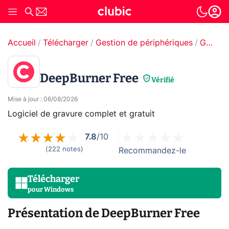
Accueil
Télécharger
Gestion de périphériques
Gestion CD, DVD & Blu-ray
DeepBurner Free
Vérifié
Mise à jour
:
06/08/2026
Logiciel de gravure complet et gratuit
7.8
/10
(
222
notes
)
Recommandez-le
Télécharger
pour
Windows
Présentation de DeepBurner Free