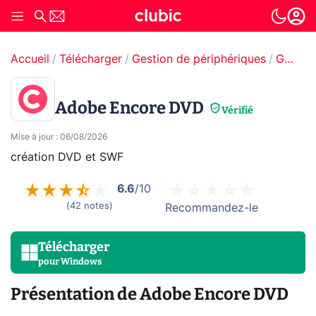
Accueil
Télécharger
Gestion de périphériques
Gestion CD, DVD & Blu-ray
Adobe Encore DVD
Vérifié
Mise à jour
:
06/08/2026
création DVD et SWF
6.6
/10
(
42
notes
)
Recommandez-le
Télécharger
pour
Windows
Présentation de Adobe Encore DVD