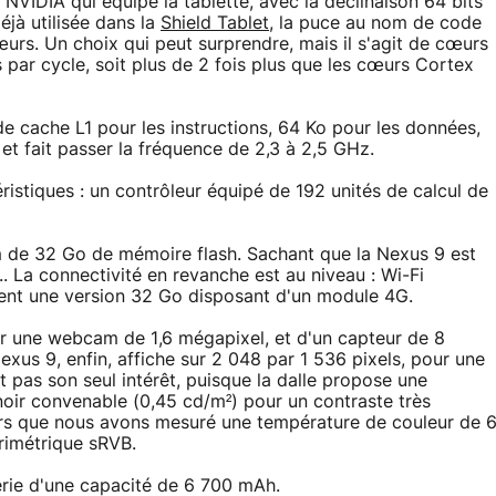
NVIDIA qui équipe la tablette, avec la déclinaison 64 bits
éjà utilisée dans la
Shield Tablet
, la puce au nom de code
urs. Un choix qui peut surprendre, mais il s'agit de cœurs
 par cycle, soit plus de 2 fois plus que les cœurs Cortex
e cache L1 pour les instructions, 64 Ko pour les données,
et fait passer la fréquence de 2,3 à 2,5 GHz.
istiques : un contrôleur équipé de 192 unités de calcul de
 de 32 Go de mémoire flash. Sachant que la Nexus 9 est
. La connectivité en revanche est au niveau : Wi-Fi
ement une version 32 Go disposant d'un module 4G.
ar une webcam de 1,6 mégapixel, et d'un capteur de 8
exus 9, enfin, affiche sur 2 048 par 1 536 pixels, pour une
t pas son seul intérêt, puisque la dalle propose une
noir convenable (0,45 cd/m²) pour un contraste très
leurs que nous avons mesuré une température de couleur de 
rimétrique sRVB.
terie d'une capacité de 6 700 mAh.