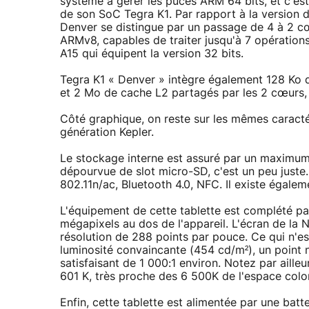
système à gérer les puces ARM 64 bits, et c'est 
de son SoC Tegra K1. Par rapport à la version d
Denver se distingue par un passage de 4 à 2 cœ
ARMv8, capables de traiter jusqu'à 7 opérations
A15 qui équipent la version 32 bits.
Tegra K1 « Denver » intègre également 128 Ko d
et 2 Mo de cache L2 partagés par les 2 cœurs, 
Côté graphique, on reste sur les mêmes caractér
génération Kepler.
Le stockage interne est assuré par un maximum
dépourvue de slot micro-SD, c'est un peu juste..
802.11n/ac, Bluetooth 4.0, NFC. Il existe égal
L'équipement de cette tablette est complété p
mégapixels au dos de l'appareil. L'écran de la N
résolution de 288 points par pouce. Ce qui n'es
luminosité convaincante (454 cd/m²), un point 
satisfaisant de 1 000:1 environ. Notez par ail
601 K, très proche des 6 500K de l'espace colo
Enfin, cette tablette est alimentée par une bat