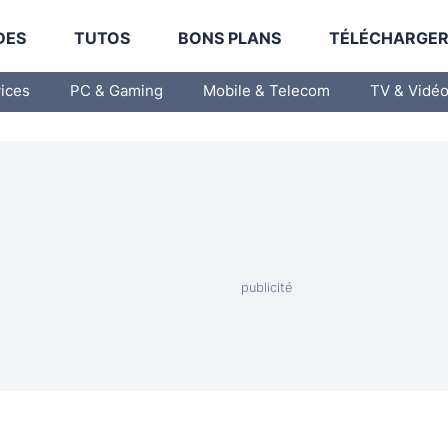
DES
TUTOS
BONS PLANS
TÉLÉCHARGE
vices
PC & Gaming
Mobile & Telecom
TV & Vidé