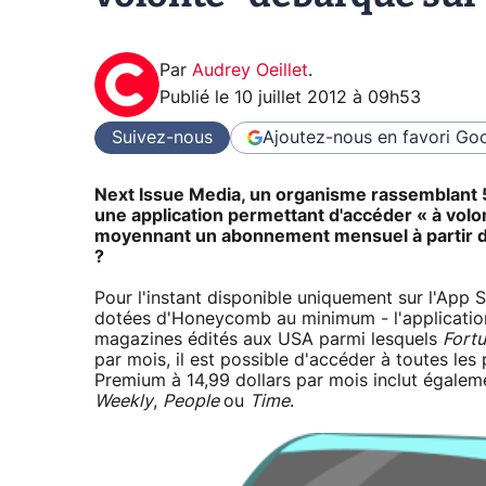
Par
Audrey Oeillet
.
Publié le
10 juillet 2012 à 09h53
Suivez-nous
Ajoutez-nous en favori
Goo
Next Issue Media, un organisme rassemblant 5 
une application permettant d'accéder « à vol
moyennant un abonnement mensuel à partir de 10
?
Pour l'instant disponible uniquement sur l'App 
dotées d'Honeycomb au minimum - l'application
magazines édités aux USA parmi lesquels
Fort
par mois, il est possible d'accéder à toutes les
Premium à 14,99 dollars par mois inclut éga
Weekly
,
People
ou
Time
.