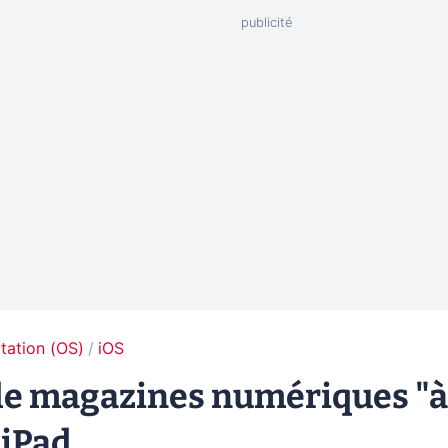
tation (OS)
iOS
e de magazines numériques "à
 iPad