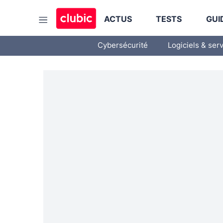
ACTUS
TESTS
GUI
Cybersécurité
Logiciels & ser