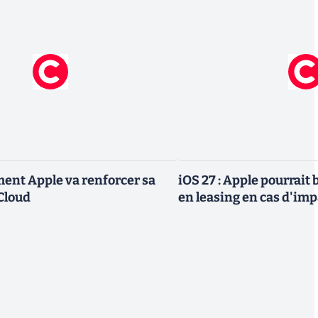
ment Apple va renforcer sa
iOS 27 : Apple pourrait
Cloud
en leasing en cas d'im