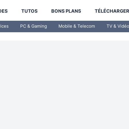
DES
TUTOS
BONS PLANS
TÉLÉCHARGE
vices
PC & Gaming
Mobile & Telecom
TV & Vidé