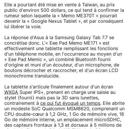
Elle a pourtant été mise en vente à Taiwan, au prix
public d'environ 500 dollars, ce qui tend à confirmer la
rumeur selon laquelle la « Memo ME370T » pourrait
devenir la « Google Nexus Tablet », et par conséquent
lui libérer la voie.
La réponse d'Asus à la Samsung Galaxy Tab 7.7 se
concrétise donc. L'« Eee Pad Memo ME171 » est
effectivement une tablette remplissant les fonctions
d'un téléphone mobile, en l'occurrence au moyen d'un
« Eee Pad Memic », un combiné Bluetooth fourni
d'origine et muni d'un écouteur, d'un microphone, de
boutons décrocher et raccrocher, et d'un écran LCD
monochrome translucide.
La tablette s'articule finalement autour d'un écran
WXGA
Super IPS+, prenant en charge une saisie au
stylet (fourni) mais pas la 3D sans lunettes,
contrairement à
ce qui fut évoqué un temps
. Elle abrite
un modeste SoC Qualcomm MSM8620, comprenant un
CPU double-cœur à 1,2 GHz, 1 Go de mémoire vive, 16
Go de mémoire interne, un emplacement microSDHC,
des capteurs frontaux à 1,3 et dorsaux à 5 millions de