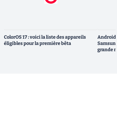
ColorOS 17 : voici la liste des appareils
Android 
éligibles pour la première bêta
Samsung 
grande m