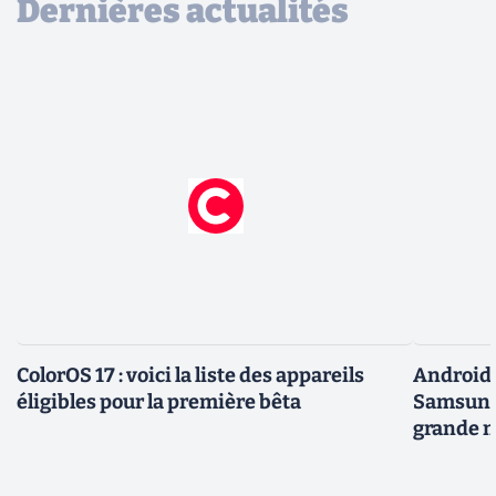
Dernières actualités
ColorOS 17 : voici la liste des appareils
Android 
éligibles pour la première bêta
Samsung 
grande m