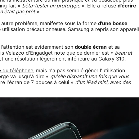
ung fait «
bêta-tester un prototype
». Elle a refusé
d'écrire
n'était pas prêt
».
autre problème, manifesté sous la forme
d'une bosse
e utilisation précautionneuse. Samsung a repris son appareil
u l'attention est évidemment son
double écran
et sa
is Velazco d'
Engadget
note que ce dernier est «
beau et
 et une résolution légèrement inférieure au
Galaxy S10
.
é du téléphone
, mais n'a pas semblé gêner l'utilisation
rge va jusqu'à dire «
qu'elle disparaît une fois que vous
re l'écran de 7 pouces à celui «
d'un iPad mini, avec des