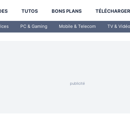
DES
TUTOS
BONS PLANS
TÉLÉCHARGE
vices
PC & Gaming
Mobile & Telecom
TV & Vidé