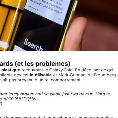
gards (et les problèmes)
m plastique
recouvrant le Galaxy Fold. En décollant ce qui
pliable devient
inutilisable
et Mark Gurman, de Bloomberg
'avait pas prévenu d'un tel comportement.
ompletely broken and unusable just two days in. Hard to
r.com/G0OHj3DQHw
9
nnu la mésaventure du film plastique et va beaucoup plus