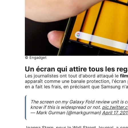
© Engadget
Un écran qui attire tous les re
Les journalistes ont tout d'abord attaqué le
fil
apparaît comme une banale protection, l'écran 
en a fait les frais, en précisant que Samsung n
The screen on my Galaxy Fold review unit is c
know if this is widespread or not.
pic.twitte
— Mark Gurman (@markgurman)
April 17, 201
Joanna Stern, pour le
Wall Street Journal
, a co