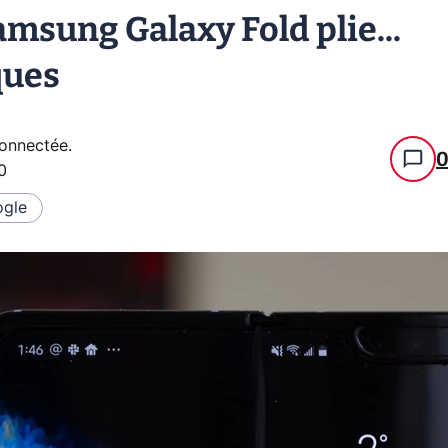
amsung Galaxy Fold plie...
ques
connectée
.
0
gle