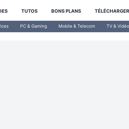
DES
TUTOS
BONS PLANS
TÉLÉCHARGE
vices
PC & Gaming
Mobile & Telecom
TV & Vidé