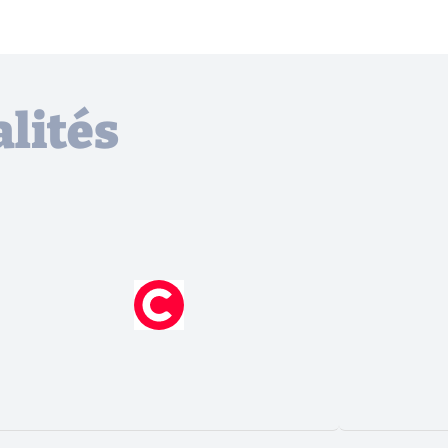
lités