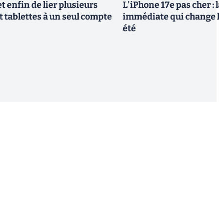
 enfin de lier plusieurs
L'iPhone 17e pas cher : 
t tablettes à un seul compte
immédiate qui change l
été
S'inscrire
 de recevoir par email des informations, actualités et
nformément au RGPD, vous pouvez retirer votre