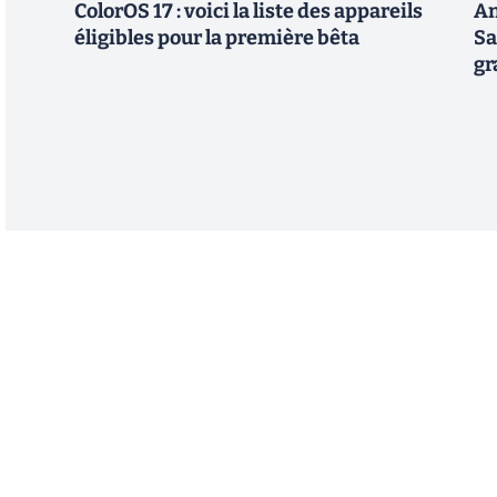
ColorOS 17 : voici la liste des appareils
An
éligibles pour la première bêta
Sa
gr
Abonnez-vous à notre n