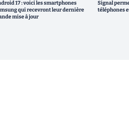
droid 17 : voici les smartphones
Signal permet
msung qui recevront leur dernière
téléphones e
ande mise à jour
ewsletter !
En cliquant sur s'inscrire, j’accepte
offres commerciales de Clubic. Co