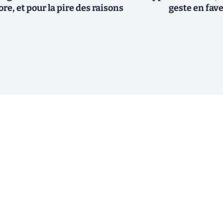
ore, et pour la pire des raisons
geste en fave
ewsletter !
En cliquant sur s'inscrire, j’accepte
offres commerciales de Clubic. Co
consentement à tout moment en cliq
ogique.