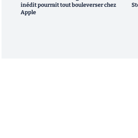
inédit pourrait tout bouleverser chez
St
Apple
Abonnez-vous à notre n
Recevez un résumé quotidien de l'actu technol