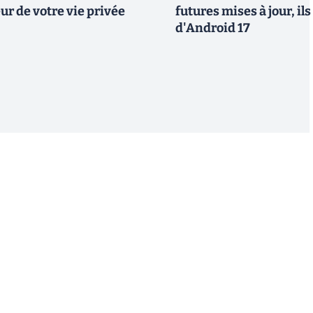
ur de votre vie privée
futures mises à jour, il
d'Android 17
S'inscrire
 de recevoir par email des informations, actualités et
nformément au RGPD, vous pouvez retirer votre
uant sur le lien de désinscription présent dans chaque