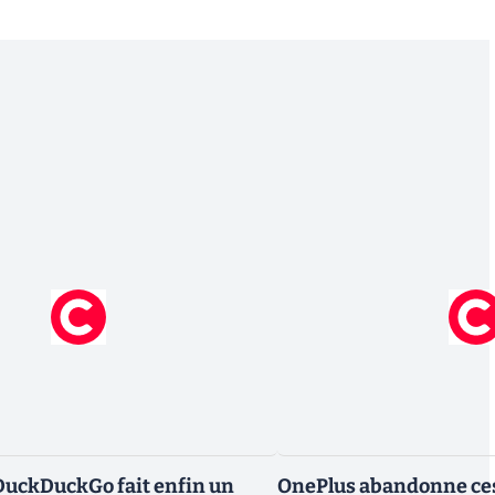
DuckDuckGo fait enfin un
OnePlus abandonne ces