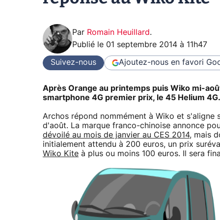
Par
Romain Heuillard
.
Publié le
01 septembre 2014 à 11h47
Suivez-nous
Ajoutez-nous en favori
Goo
Après Orange au printemps puis Wiko mi-août, 
smartphone 4G premier prix, le 45 Helium 4G
Archos répond nommément à Wiko et s'aligne su
d'août. La marque franco-chinoise annonce pour
dévoilé au mois de janvier au CES 2014
, mais d
initialement attendu à 200 euros, un prix surév
Wiko Kite
à plus ou moins 100 euros. Il sera fi