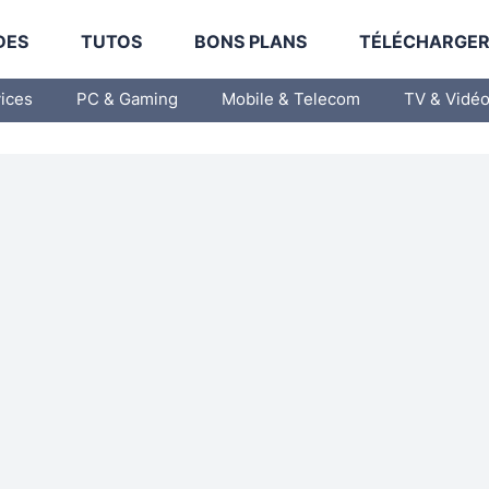
DES
TUTOS
BONS PLANS
TÉLÉCHARGE
vices
PC & Gaming
Mobile & Telecom
TV & Vidé