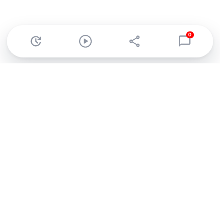
0
Abonnez-vous à notre newsletter !
Recevez un résumé quotidien de l'actu technologique.
S'inscrire
En cliquant sur s'inscrire, j’accepte de recevoir par email des
informations, actualités et offres commerciales de Clubic.
Conformément au RGPD, vous pouvez retirer votre consentement
à tout moment en cliquant sur le lien de désinscription présent
dans chaque email. Pour en savoir plus sur la gestion de vos
données, consultez notre
Politique de confidentialité