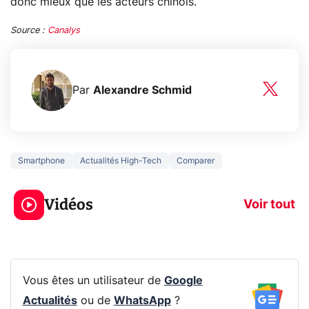
donc mieux que les acteurs chinois.
Source :
Canalys
Par
Alexandre Schmid
Smartphone
Actualités High-Tech
Comparer
3 écrans en 1 pour
5 générations
319€ ? Voici L'AOC
jeux dans la
Vidéos
CQ32G4ZA !
prochaine Xbo
Voir tout
Vous êtes un utilisateur de
Google
Actualités
ou de
WhatsApp
?