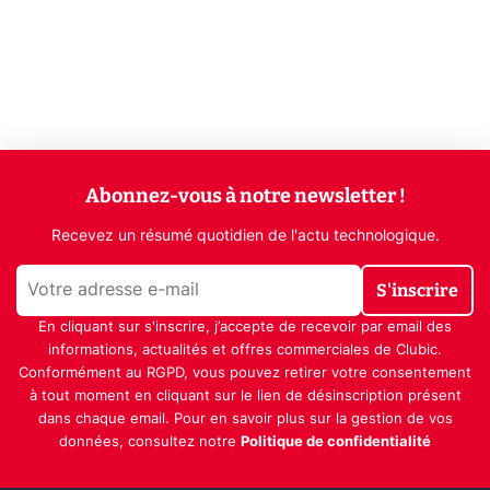
Abonnez-vous à notre newsletter !
Recevez un résumé quotidien de l'actu technologique.
S'inscrire
En cliquant sur s'inscrire, j’accepte de recevoir par email des
informations, actualités et offres commerciales de Clubic.
Conformément au RGPD, vous pouvez retirer votre consentement
à tout moment en cliquant sur le lien de désinscription présent
dans chaque email. Pour en savoir plus sur la gestion de vos
données, consultez notre
Politique de confidentialité