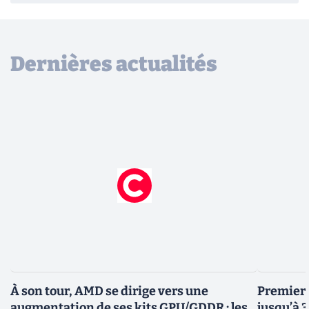
Dernières actualités
À son tour, AMD se dirige vers une
Premiers
augmentation de ses kits GPU/GDDR : les
jusqu’à 