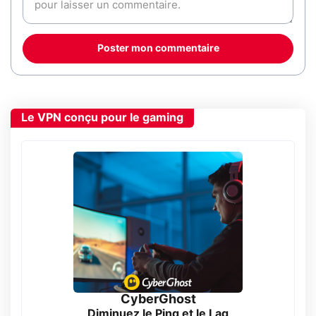
Poster mon commentaire
Le VPN conçu pour le gaming
CyberGhost
Diminuez le Ping et le Lag