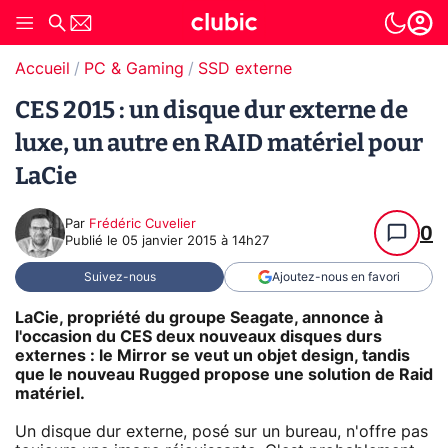
Accueil
PC & Gaming
SSD externe
CES 2015 : un disque dur externe de
luxe, un autre en RAID matériel pour
LaCie
Par
Frédéric Cuvelier
0
Publié le
05 janvier 2015 à 14h27
Suivez-nous
Ajoutez-nous en favori
LaCie, propriété du groupe Seagate, annonce à
l'occasion du CES deux nouveaux disques durs
externes : le Mirror se veut un objet design, tandis
que le nouveau Rugged propose une solution de Raid
matériel.
Un disque dur externe, posé sur un bureau, n'offre pas