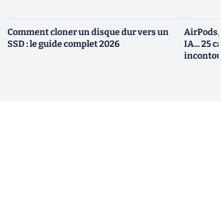
Comment cloner un disque dur vers un
AirPods,
SSD : le guide complet 2026
IA... 25 
incontou