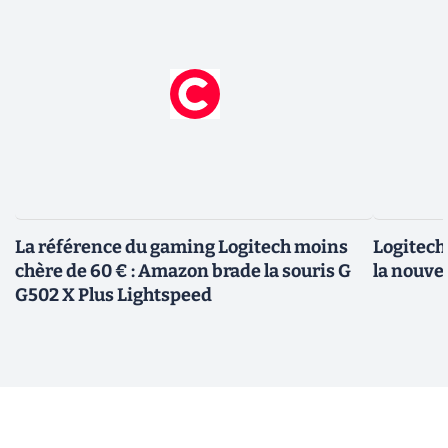
La référence du gaming Logitech moins
Logitech 
chère de 60 € : Amazon brade la souris G
la nouve
G502 X Plus Lightspeed