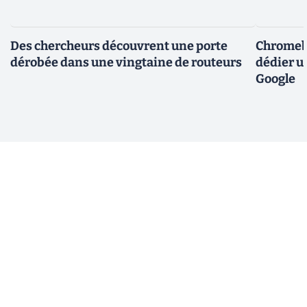
Des chercheurs découvrent une porte
Chromebo
dérobée dans une vingtaine de routeurs
dédier u
Google