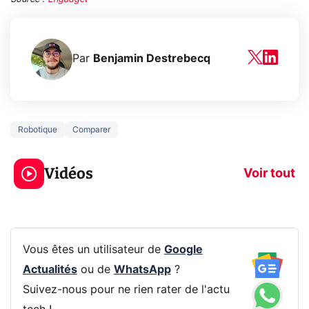
Par
Benjamin Destrebecq
Robotique
Comparer
3 écrans en 1 pour
5 générations
319€ ? Voici L'AOC
jeux dans la
Vidéos
CQ32G4ZA !
prochaine Xbo
Voir tout
Vous êtes un utilisateur de
Google
Actualités
ou de
WhatsApp
?
Suivez-nous pour ne rien rater de l'actu