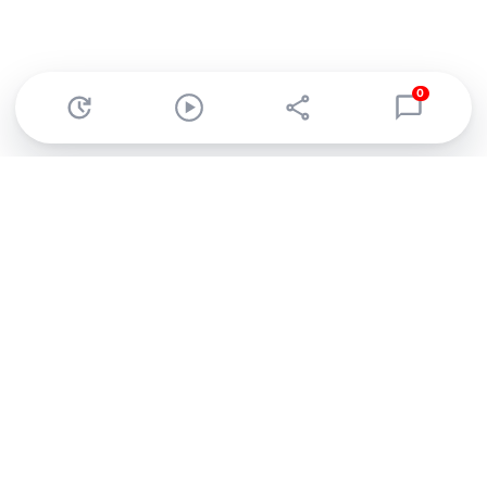
0
Abonnez-vous à notre newsletter !
Recevez un résumé quotidien de l'actu technologique.
S'inscrire
En cliquant sur s'inscrire, j’accepte de recevoir par email des
informations, actualités et offres commerciales de Clubic.
Conformément au RGPD, vous pouvez retirer votre consentement
à tout moment en cliquant sur le lien de désinscription présent
dans chaque email. Pour en savoir plus sur la gestion de vos