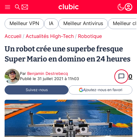
Meilleur VPN
IA
Meilleur Antivirus
Meilleur c
Accueil
Actualités High-Tech
Robotique
Un robot crée une superbe fresque
Super Mario en domino en 24 heures
Par
Benjamin Destrebecq
0
Publié le
31 juillet 2021 à 11h03
Suivez-nous
Ajoutez-nous en favori