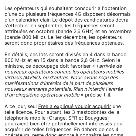
Les opérateurs qui souhaitent concourir à l'obtention
d'une ou plusieurs fréquences 4G disposent désormais
d'un calendrier clair. Le dépôt des candidatures devra
s'effectuer en septembre, les fréquences seront
attribuées en octobre (bande 2,6 GHz) et en novembre
(bande 800 MHz). Le 1er décembre, les opérateurs
seront donc propriétaires des fréquences obtenues.
En détails, ces lots seront divisés en 4 dans la bande
800 MHz et en 15 dans la bande 2,6 GHz. Selon le
ministre, ce découpage doit favoriser «
l'arrivée de
nouveaux opérateurs comme les opérateurs mobiles
virtuels (MVNO) ou d'autres. Nous avons reçu des
manifestations d'intérêts de la part de plusieurs
nouveaux entrants potentiels. Rien n'interdit l'entrée
d'un cinquième opérateur mobile
» précise-t-il.
A ce jour, seul
Free a expliqué vouloir acquérir
une
telle licence. Pour autant, les 3 mastodontes de la
téléphonie mobile (Orange, SFR et Bouygues)
pourraient bien être potentiellement intéressés pour
acquérir de telles fréquences. En dehors de ces 4
opérateurs, reste donc encore à connaître les noms