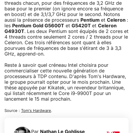
threads chacun, pour des fréquences de 3,2 GHz de
base pour le premier (on ignore encore sa fréquence
en boost) et de 3,1/3,7 GHz pour le second. Notons
aussi la présence de processeurs
Pentium
et
Celeron
:
les
Pentium Gold G5600T
et
G5420T
et
Celeron
G4930T
. Les deux Pentium sont équipés de 2 cores et
4 threads contre seulement 2 cores / 2 threads pour le
Celeron. Ces trois références sont quant à elles
pourvues de fréquences de base s'étirant de 3 à 3,3
GHz, apprend-on.
Reste à savoir quel créneau Intel choisira pour
commercialiser cette nouvelle génération de
processeurs à TDP contenu. D'après Tom's Hardware,
le groupe pourrait opter pour le mois prochain. Une
thèse appuyée par Kikatek, un revendeur britannique,
qui listait récemment le Core i9-9900T pour un
lancement le 15 mai prochain.
Source :
Tom's Hardware
.
Par
Nathan Le Gohlisse