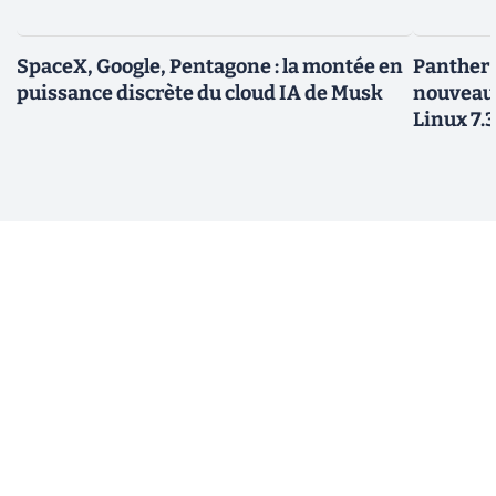
SpaceX, Google, Pentagone : la montée en
Panther L
puissance discrète du cloud IA de Musk
nouveau
Linux 7.