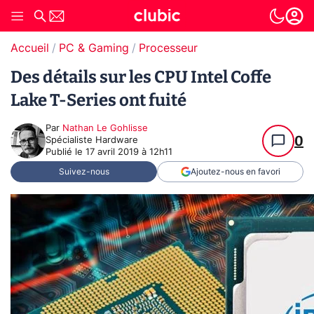
Accueil
PC & Gaming
Processeur
Des détails sur les CPU Intel Coffe
Lake T-Series ont fuité
Par
Nathan Le Gohlisse
0
Spécialiste Hardware
Publié le
17 avril 2019 à 12h11
Suivez-nous
Ajoutez-nous en favori