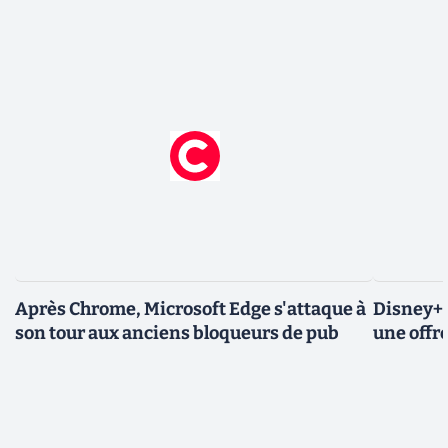
Après Chrome, Microsoft Edge s'attaque à
Disney+ 
son tour aux anciens bloqueurs de pub
une offre